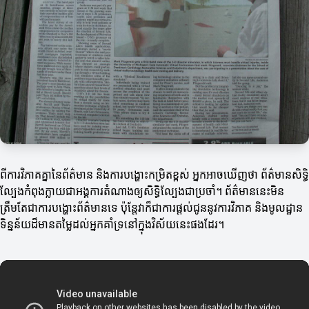
ពីការវិភាគគ្នានៃព័ត៌មាន និងការបង្ហោះកម្រិតខ្ពស់ អ្នកអាចឃើញថា ព័ត៌មានសិទិ្ធ
ល្បែងកំពុងក្លាយជាអង្គការតំណាងឲ្យសិទិ្ធល្បែងជាប្រចាំ។ ព័ត៌មាននេះមិន
ត្រឹមតែជាការបង្ហោះព័ត៌មានទេ ប៉ុន្តែវាក៏ជាការផ្តល់ជូននូវការវិភាគ និងមូលដ្ឋាន
ទិន្នន័យដ៏មានតម្លៃដល់អ្នកគាំទ្រនៅក្នុងវិស័យនេះផងដែរ។