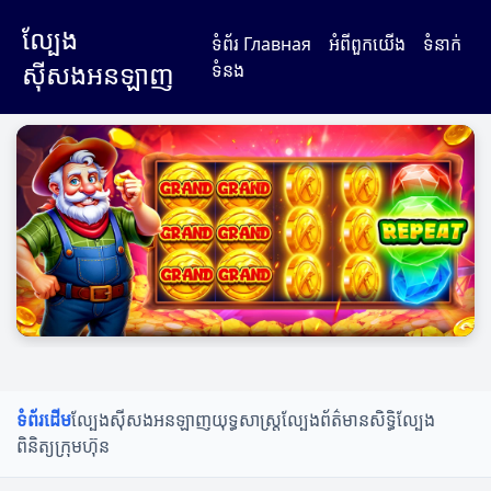
ល្បែង
ទំព័រ Главная
អំពី​ពួក​យើង
ទំនាក់
ស៊ីសងអនឡាញ
ទំនង
ទំព័រដើម
ល្បែងស៊ីសងអនឡាញ
យុទ្ធសាស្ត្រល្បែង
ព័ត៌មានសិទិ្ធល្បែង
ពិនិត្យក្រុមហ៊ុន