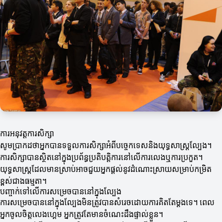
ការអនុវត្តការសិក្សា
សូមប្រាកដថាអ្នកបានទទួលការសិក្សាអំពីបច្ចេកទេសនិងយុទ្ធសាស្ត្រល្បែង។
ការសិក្សាបានស្ថិតនៅក្នុងប្រព័ន្ធប្រតិបត្តិការនៅលើការលេងឬការប្រកួត។
យុទ្ធសាស្ត្រដែលមានស្រាប់អាចជួយអ្នកផ្តល់នូវដំណោះស្រាយសម្រាប់កម្រិត
ខ្ពស់ជាងធម្មតា។
បញ្ចាក់ទៅលើការសម្រេចបាននៅក្នុងល្បែង
ការសម្រេចបាននៅក្នុងល្បែងមិនត្រូវបានសំរេចដោយការគិតតែម្តងទេ។ ពេល
អ្នកចូលចិត្តលេងហ្គេម អ្នកត្រូវតែមានចំណេះដឹងផ្ទាល់ខ្លួន។