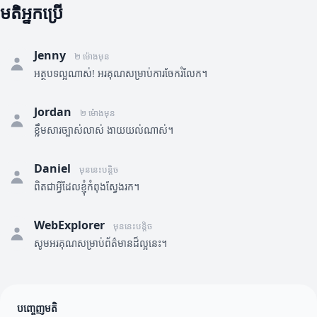
មតិអ្នកប្រើ
Jenny
២ ម៉ោងមុន
អត្ថបទល្អណាស់! អរគុណសម្រាប់ការចែករំលែក។
Jordan
២ ម៉ោងមុន
ខ្លឹមសារច្បាស់លាស់ ងាយយល់ណាស់។
Daniel
មុននេះបន្តិច
ពិតជាអ្វីដែលខ្ញុំកំពុងស្វែងរក។
WebExplorer
មុននេះបន្តិច
សូមអរគុណសម្រាប់ព័ត៌មានដ៏ល្អនេះ។
បញ្ចេញមតិ