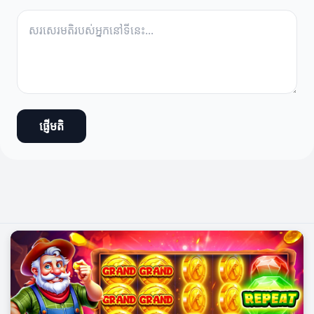
ផ្ញើមតិ