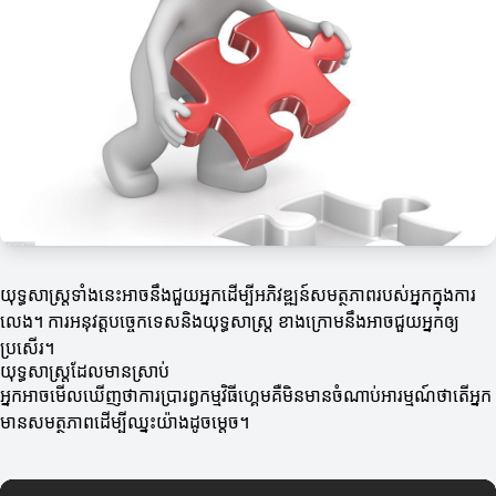
យុទ្ធសាស្ត្រទាំងនេះអាចនឹងជួយអ្នកដើម្បីអភិវឌ្ឍន៍សមត្ថភាពរបស់អ្នកក្នុងការ
លេង។ ការអនុវត្តបច្ចេកទេសនិងយុទ្ធសាស្ត្រ ខាងក្រោមនឹងអាចជួយអ្នកឲ្យ
ប្រសើរ។
យុទ្ធសាស្ត្រ​ដែល​មានស្រាប់
អ្នកអាចមើលឃើញថាការប្រារព្ធកម្មវិធីហ្គេមគឺមិនមានចំណាប់អារម្មណ៍ថាតើអ្នក
មានសមត្ថភាពដើម្បីឈ្នះយ៉ាងដូចម្តេច។