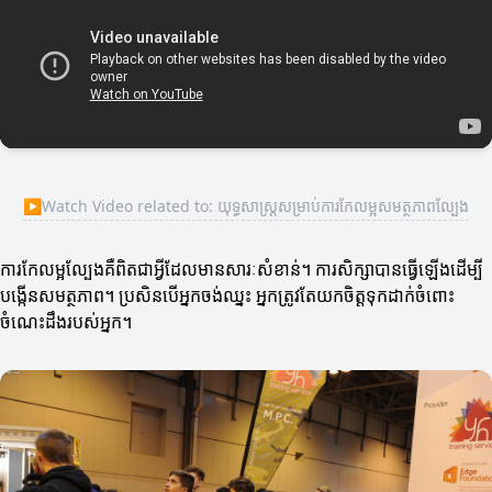
▶
Watch Video related to: យុទ្ធសាស្ត្រសម្រាប់ការកែលម្អសមត្ថភាពល្បែង
ការកែលម្អល្បែងគឺពិតជា​អ្វីដែលមានសារៈសំខាន់។ ការសិក្សាបានធ្វើឡើងដើម្បី
បង្កើនសមត្ថភាព។ ប្រសិនបើអ្នកចង់ឈ្នះ អ្នកត្រូវតែយកចិត្តទុកដាក់ចំពោះ
ចំណេះដឹងរបស់អ្នក។