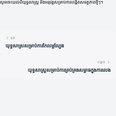
សូមចេះយល់ពីយុទ្ធសាស្ត្រ និងអនុវត្តសម្រាប់ការបង្កើតសមត្ថភាពថ្មីៗ។
មុន
យុទ្ធសាស្រសម្រាប់ការកែលម្អល្បែង
បន្ទាប់
យុទ្ធសាស្ត្រសម្រាប់ការគ្រប់គ្រងសម្ពាធក្នុងការលេង