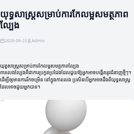
យុទ្ធសាស្ត្រសម្រាប់ការកែលម្អសមត្ថភាព
ល្បែង
2026-06-23
Admin
យុត្តសាស្ត្រសម្រាប់ការកែលម្អសមត្ថភាពល្បែង
ការលេងល្បែងគឺជាការប្រកួតប្រជែងដែលជួយឱ្យអ្នកអាចបង្កើតនូវជំនាញថ្មីៗ។
ដើម្បីឲ្យមានការរីកចម្រើន នៅក្នុងការលេង ប្រសិនបើអ្នកអាចដឹងពីយុទ្ធសាស្ត្រ
ដែលអាចជួយអ្នកបាន។